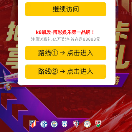
k8凯发·博彩娱乐第一品牌！
注册送豪礼·亿万奖池·首存送88888元