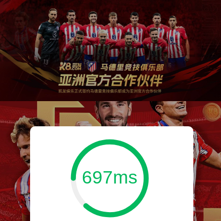
697ms